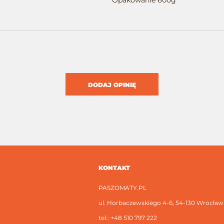
Opakowanie 600g
DODAJ OPINIĘ
KONTAKT
PASZOMATY.PL
ul. Horbaczewskiego 4-6, 54-130 Wrocław
tel.:
+48 510 797 222