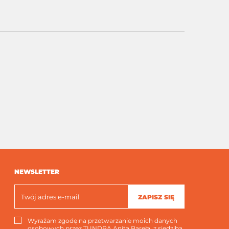
NEWSLETTER
ZAPISZ SIĘ
Wyrażam zgodę na przetwarzanie moich danych
osobowych przez TUNDRA Anita Bareła, z siedzibą