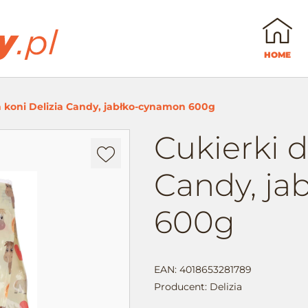
HOME
a koni Delizia Candy, jabłko-cynamon 600g
Cukierki d
Dodaj
do
Candy, ja
ulubionych
600g
EAN: 4018653281789
Producent:
Delizia