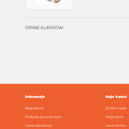
OPINIE KLIENTÓW:
Informacje
Moje konto
Regulamin
Zmień hasło
Polityka prywatności
Moje dane
Dane adresowe
Usuń konto