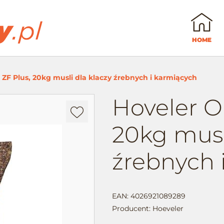
HOME
 ZF Plus, 20kg musli dla klaczy źrebnych i karmiących
Hoveler Or
Dodaj
do
20kg musl
ulubionych
źrebnych 
EAN: 4026921089289
Producent:
Hoeveler