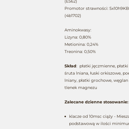
(E562)
Promotor strawności: 5x10h9K
(4b1702)
Aminokwasy:
Lizyna: 0,80%
Metionina: 0,24%
Treonina: 0,50%
Skład
: płatki jęczmienne, płatk
śruta lniana, łuski orkiszowe, p
lniany, płatki grochowe, węglan
tlenek magnezu
Zalecane dzienne stosowanie:
klacze od 10msc ciąży - Mies
podstawową w ilości minimu