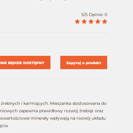
5/5 Opinie: 0
IE BĘDZIE DOSTĘPNY
Zapytaj o produkt
zy źrebnych i karmiących. Mieszanka dostosowana do
eniowych zapewnia prawidłowy rozwój źrebiąt oraz
kowartościowe minerały wpływają na rozwój układu
ęcia.