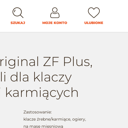
SZUKAJ
MOJE KONTO
ULUBIONE
iginal ZF Plus,
i dla klaczy
i karmiących
Zastosowanie:
klacze źrebne/karmiące, ogiery,
na masę mięsniową