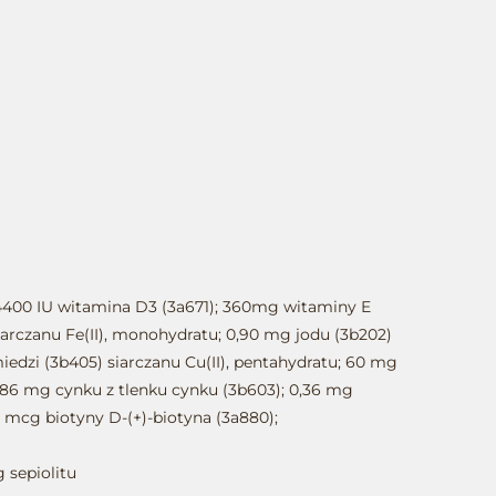
4400 IU witamina D3 (3a671); 360mg witaminy E
siarczanu Fe(II), monohydratu; 0,90 mg jodu (3b202)
iedzi (3b405) siarczanu Cu(II), pentahydratu; 60 mg
 86 mg cynku z tlenku cynku (3b603); 0,36 mg
0 mcg biotyny D-(+)-biotyna (3a880);
 sepiolitu