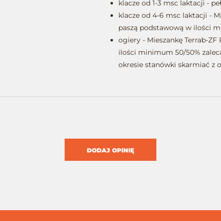
klacze od 1-3 msc laktacji - 
klacze od 4-6 msc laktacji - 
paszą podstawową w ilości 
ogiery - Mieszankę Terrab-Z
ilości minimum 50/50% zalec
okresie stanówki skarmiać z
DODAJ OPINIĘ