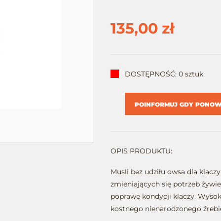
135,00 zł
DOSTĘPNOŚĆ: 0 sztuk
POINFORMUJ GDY PONOWN
OPIS PRODUKTU:
Musli bez udziłu owsa dla klac
zmieniających się potrzeb żywi
poprawę kondycji klaczy. Wyso
kostnego nienarodzonego źrebi