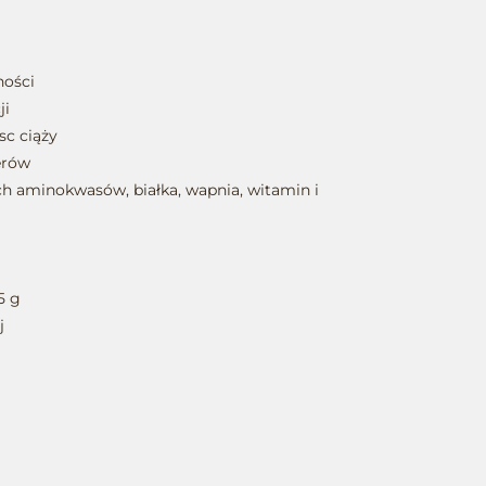
ności
ji
sc ciąży
erów
h aminokwasów, białka, wapnia, witamin i
5 g
j