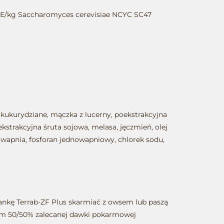
BE/kg Saccharomyces cerevisiae NCYC SC47
i kukurydziane, mączka z lucerny, poekstrakcyjna
oekstrakcyjna śruta sojowa, melasa, jęczmień, olej
 wapnia, fosforan jednowapniowy, chlorek sodu,
zankę Terrab-ZF Plus skarmiać z owsem lub paszą
m 50/50% zalecanej dawki pokarmowej