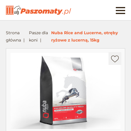
Strona
Pasze dla
Nuba Rice and Lucerne, otręby
główna
koni
ryżowe z lucerną, 15kg
Dodaj
do
ulubionych