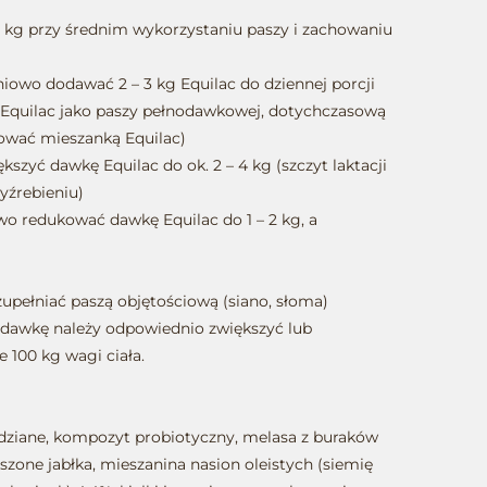
 kg przy średnim wykorzystaniu paszy i zachowaniu
pniowo dodawać 2 – 3 kg Equilac do dziennej porcji
 Equilac jako paszy pełnodawkowej, dotychczasową
pować mieszanką Equilac)
iększyć dawkę Equilac do ok. 2 – 4 kg (szczyt laktacji
yźrebieniu)
owo redukować dawkę Equilac do 1 – 2 kg, a
upełniać paszą objętościową (siano, słoma)
h dawkę należy odpowiednio zwiększyć lub
e 100 kg wagi ciała.
rydziane, kompozyt probiotyczny, melasa z buraków
szone jabłka, mieszanina nasion oleistych (siemię