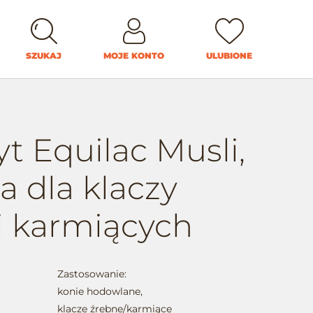
SZUKAJ
MOJE KONTO
ULUBIONE
yt Equilac Musli,
a dla klaczy
i karmiących
Zastosowanie:
konie hodowlane,
klacze źrebne/karmiące