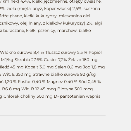
ny kminek) 4,4%, kiełki jęczmienne, otręby owsiane,
, zioła (mięta, anyż, koper włoski) 2,5%, suszona
żdże piwne, kiełki kukurydzy, mieszanina olei
znikowy, olej lniany, z kiełków kukurydzy) 2%, algi
i buraczane, kiełki pszenicy, marchew, białko
 Włókno surowe 8,4 % Tłuszcz surowy 5,5 % Popiół
1 MJ/kg Skrobia 27,6% Cukier 7,2% Żelazo 180 mg
edź 45 mg Kobalt 3,0 mg Selen 0,6 mg Jod 1,8 mg
IE Wit. E 350 mg Strawne białko surowe 92 g/kg
ń 1,20 % Fosfor 0,40 % Magnez 0,40 % Sód 0,45 %
t. B6 8 mg Wit. B 12 45 mcg Biotyna 300 mcg
g Chlorek choliny 500 mg D- pantotenian wapnia