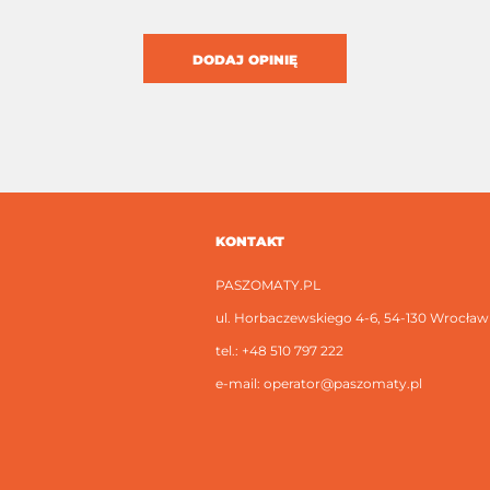
DODAJ OPINIĘ
KONTAKT
PASZOMATY.PL
ul. Horbaczewskiego 4-6, 54-130 Wrocław
tel.:
+48 510 797 222
e-mail:
operator@paszomaty.pl