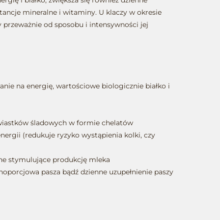
rgię i białko, zwiększa się również dzienne
ancje mineralne i witaminy. U klaczy w okresie
eży przeważnie od sposobu i intensywności jej
nie na energię, wartościowe biologicznie białko i
wiastków śladowych w formie chelatów
nergii (redukuje ryzyko wystąpienia kolki, czy
nne stymulujące produkcję mleka
noporcjowa pasza bądź dzienne uzupełnienie paszy