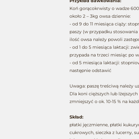
Przykład dawkowania:
Koń gorącokrwisty o wadze 600
około 2 – 3kg owsa dziennie:
- od 9 do 11 miesiąca ciąży: sto
paszy (w przypadku stosowania
ilość owsa należy powoli zastę
- od 1 do 5 miesiąca laktacji: zw
przypada na trzeci miesiąc po w
- od 5 miesiąca laktacji: stopni
następnie odstawić
Uwaga: paszę treściwą należy uz
Dla koni cięższych lub lżejszyc
zmniejszyć o ok. 10-15 % na każd
Skład:
płatki jęczmienne, płatki kuku
cukrowych, sieczka z lucerny, su