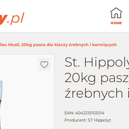
HOME
ilac Musli, 20kg pasza dla klaczy źrebnych i karmiących
St. Hippol
Dodaj
do
20kg pasz
ulubionych
źrebnych 
EAN: 4042215102014
Producent:
ST Hippolyt