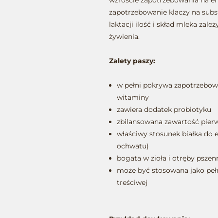
wzroście zapotrzebowania na ene
zapotrzebowanie klaczy na subst
laktacji ilość i skład mleka zal
żywienia.
Zalety paszy:
w pełni pokrywa zapotrzebowa
witaminy
zawiera dodatek probiotyku
zbilansowana zawartość pier
właściwy stosunek białka do e
ochwatu)
bogata w zioła i otręby psze
może być stosowana jako peł
treściwej