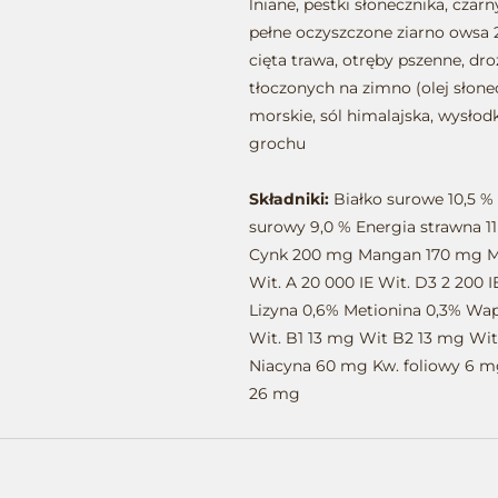
lniane, pestki słonecznika, czar
pełne oczyszczone ziarno owsa 2%
cięta trawa, otręby pszenne, dro
tłoczonych na zimno (olej słonec
morskie, sól himalajska, wysłodk
grochu
Składniki:
Białko surowe 10,5 %
surowy 9,0 % Energia strawna 1
Cynk 200 mg Mangan 170 mg Mi
Wit. A 20 000 IE Wit. D3 2 200 
Lizyna 0,6% Metionina 0,3% Wap
Wit. B1 13 mg Wit B2 13 mg Wi
Niacyna 60 mg Kw. foliowy 6 m
26 mg