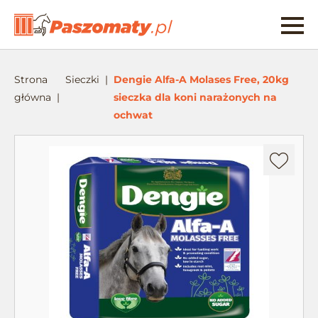
Strona
Sieczki
Dengie Alfa-A Molases Free, 20kg
główna
sieczka dla koni narażonych na
ochwat
Dodaj
do
ulubionych