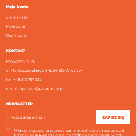
Moje konto
Zmień hasło
Moje dane
Usuń konto
KONTAKT
PASZOMATY.PL
ul. Horbaczewskiego 4-6, 54-130 Wrocław
tel.:
+48 510 797 222
e-mail:
operator@paszomaty.pl
NEWSLETTER
ZAPISZ SIĘ
Wyrażam zgodę na przetwarzanie moich danych osobowych
przez TUNDRA Anita Bareła, z siedzibą we Wrocławiu w celu