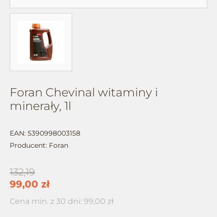
Foran Chevinal witaminy i
minerały, 1l
EAN: 5390998003158
Producent:
Foran
132,19
99,00 zł
Cena min. z 30 dni: 99,00 zł